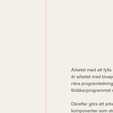
Arbetet med att fylla
är arbetet med bluepri
nära programledninge
förläkarprogrammet 
Därefter görs ett ar
komponenter som stu