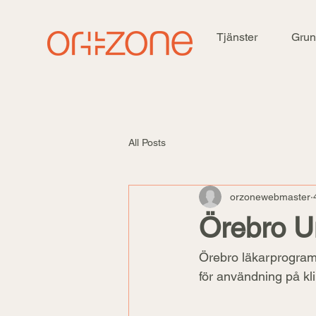
Tjänster
Grun
All Posts
orzonewebmaster
Örebro Un
Örebro läkarprogram 
för användning på kli