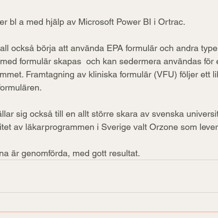
r bl a med hjälp av Microsoft Power BI i Ortrac.
l också börja att använda EPA formulär och andra typer 
ek med formulär skapas  och kan sedermera användas för e
mmet. Framtagning av kliniska formulär (VFU) följer ett l
ormulären. 
lar sig också till en allt större skara av svenska universi
tet av läkarprogrammen i Sverige valt Orzone som lever
rna är genomförda, med gott resultat.