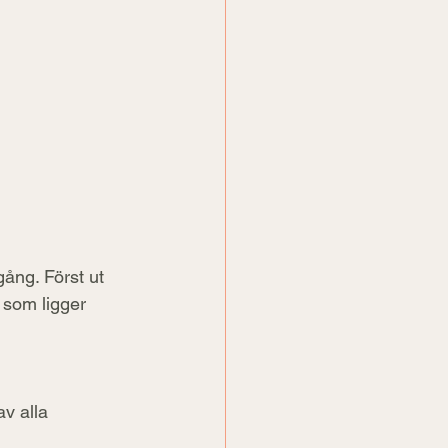
gång. Först ut 
, som ligger 
v alla 