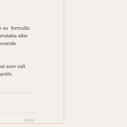
av  formulär. 
nstaka eller 
iknande 
tet som valt 
antör.