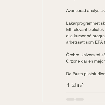
Avancerad analys ske
Läkarprogrammet skal
Ett relevant bibliot
alla kurser på progra
arbetssätt som EPA f
Örebro Universitet säl
Orzone där en majori
De första pilotstudie