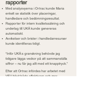
rapporter
Med analysvyerna i Ortrac kunde Maria
enkelt se statistik över placeringar,
handledare och bedömningsresultat.
Rapporter för intern kvalitetssäkring och
underlag till UKÄ kunde genereras
automatiskt.
Avvikelser och brister i handledarresurser
kunde identifieras tidigt.
“Inför UKÄ:s granskning behövde jag
tidigare lägga veckor på att sammanställa
siffror – nu får jag allt med ett knapptryck.”
Efter att Ortrac infördes har arbetet med
VFU blivit både effektivare och mer
kvalitetssäkert:
Resultat
Före Ortrac
Manuell planering i Excel